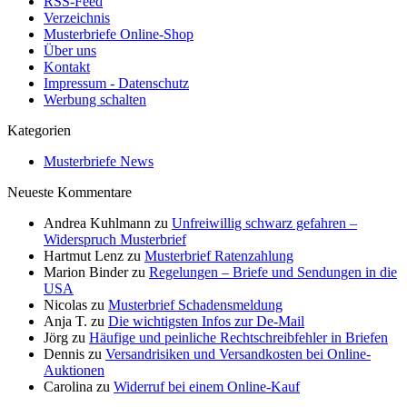
RSS-Feed
Verzeichnis
Musterbriefe Online-Shop
Über uns
Kontakt
Impressum - Datenschutz
Werbung schalten
Kategorien
Musterbriefe News
Neueste Kommentare
Andrea Kuhlmann
zu
Unfreiwillig schwarz gefahren –
Widerspruch Musterbrief
Hartmut Lenz
zu
Musterbrief Ratenzahlung
Marion Binder
zu
Regelungen – Briefe und Sendungen in die
USA
Nicolas
zu
Musterbrief Schadensmeldung
Anja T.
zu
Die wichtigsten Infos zur De-Mail
Jörg
zu
Häufige und peinliche Rechtschreibfehler in Briefen
Dennis
zu
Versandrisiken und Versandkosten bei Online-
Auktionen
Carolina
zu
Widerruf bei einem Online-Kauf