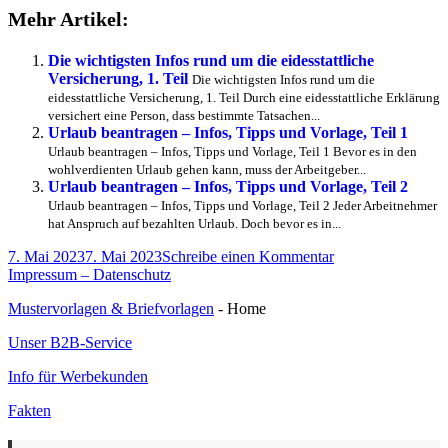
Mehr Artikel:
aus
dem
Urlaub,
Die wichtigsten Infos rund um die eidesstattliche
wenn
Versicherung, 1. Teil
Die wichtigsten Infos rund um die
der
eidesstattliche Versicherung, 1. Teil Durch eine eidesstattliche Erklärung
Pass
versichert eine Person, dass bestimmte Tatsachen...
abgelaufen
Urlaub beantragen – Infos, Tipps und Vorlage, Teil 1
ist?
Urlaub beantragen – Infos, Tipps und Vorlage, Teil 1 Bevor es in den
wohlverdienten Urlaub gehen kann, muss der Arbeitgeber...
Urlaub beantragen – Infos, Tipps und Vorlage, Teil 2
Urlaub beantragen – Infos, Tipps und Vorlage, Teil 2 Jeder Arbeitnehmer
hat Anspruch auf bezahlten Urlaub. Doch bevor es in...
Veröffentlicht
zu
7. Mai 2023
7. Mai 2023
Schreibe einen Kommentar
am
Was
Impressum – Datenschutz
wird
Mustervorlagen & Briefvorlagen
- Home
aus
dem
Unser B2B-Service
Urlaub,
wenn
Info für Werbekunden
der
Pass
Fakten
abgelaufen
ist?