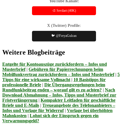
YouTube Kanäle:
🎨 Sevilart (40K)
X (Twitter) Profile:
🐦 @FeryaGulcan
Weitere Blogbeiträge
Entgelte für Kontoauszüge zurückfordern – Infos und
Musterbrief
|
Gebühren für Papierrechnungen beim
Mobilfunkvertrag zurückfordern – Infos und Musterbrief
|
5
Tipps für eine wirksame Vollmacht
|
10 Basistipps für
professionelle Briefe
|
Die Übergangsregelungen beim
Rundfunkbeitrag enden – worauf gilt es zu achten?
|
Nach
Download Abmahnung – Infos, Tipps und Musterbrief zur
Fristverlängerung
|
Kompakter Leitfaden für geschäftliche
Briefe und E-Mails
|
Treueangebote des Telefonanbieters –
Infos und Vorlage für Widerruf
|
Vorlage bei überhöhten
Mahnkosten
|
Lohnt sich der Einspruch gegen ein
Verwarnungsgeld?