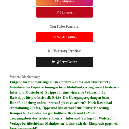
📷 Instagram
📌 Pinterest
YouTube Kanäle:
🎨 Sevilart (40K)
X (Twitter) Profile:
🐦 @FeryaGulcan
Weitere Blogbeiträge
Entgelte für Kontoauszüge zurückfordern – Infos und Musterbrief
|
Gebühren für Papierrechnungen beim Mobilfunkvertrag zurückfordern –
Infos und Musterbrief
|
5 Tipps für eine wirksame Vollmacht
|
10
Basistipps für professionelle Briefe
|
Die Übergangsregelungen beim
Rundfunkbeitrag enden – worauf gilt es zu achten?
|
Nach Download
Abmahnung – Infos, Tipps und Musterbrief zur Fristverlängerung
|
Kompakter Leitfaden für geschäftliche Briefe und E-Mails
|
Treueangebote des Telefonanbieters – Infos und Vorlage für Widerruf
|
Vorlage bei überhöhten Mahnkosten
|
Lohnt sich der Einspruch gegen ein
Verwarnungsgeld?