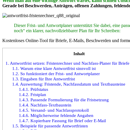
Wenn man auf eine wichtige Antwort wartet, kann schnell Unsich
Gerade bei Beschwerden, Anträgen, offenen Zahlungen, fehlenden 
Dieser Frist- und Antwortplaner unterstützt Sie dabei, eine pa
noch“ ein klarer, nachvollziehbarer Plan für Ihr Schreiben:
Kostenloses Online-Tool für Briefe, E-Mails, Beschwerden und forme
Inhalt
1.
Antwortfrist setzen: Fristenrechner und Nachfass-Planer für Brief
1.1.
Warum eine klare Antwortfrist sinnvoll ist
1.2.
So funktioniert der Frist- und Antwortplaner
1.3.
Eingaben für Ihre Antwortfrist
1.4.
Auswertung: Fristende, Nachfassdatum und Textbausteine
1.4.1.
Prüfstatus
1.4.2.
Fristplan
1.4.3.
Passende Formulierung für die Fristsetzung
1.4.4.
Nachfass-Textbaustein
1.4.5.
Versand- und Nachfassprotokoll
1.4.6.
Möglicherweise fehlende Angaben
1.4.7.
Kopierbare Fassung für Brief oder E-Mail
1.5.
Beispiele für passende Antwortfristen