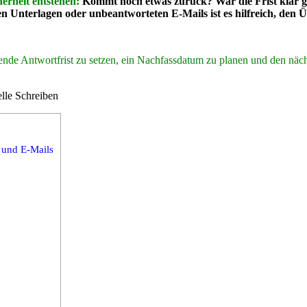
erheit entstehen:
Kommt noch etwas zurück? War die Frist klar g
Unterlagen oder unbeantworteten E-Mails ist es hilfreich, den Üb
ssende Antwortfrist zu setzen, ein Nachfassdatum zu planen und den näc
lle Schreiben
e und E-Mails