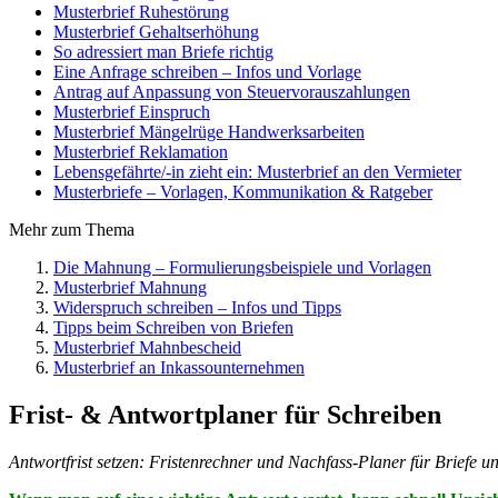
Musterbrief Ruhestörung
Musterbrief Gehaltserhöhung
So adressiert man Briefe richtig
Eine Anfrage schreiben – Infos und Vorlage
Antrag auf Anpassung von Steuervorauszahlungen
Musterbrief Einspruch
Musterbrief Mängelrüge Handwerksarbeiten
Musterbrief Reklamation
Lebensgefährte/-in zieht ein: Musterbrief an den Vermieter
Musterbriefe – Vorlagen, Kommunikation & Ratgeber
Mehr zum Thema
Die Mahnung – Formulierungsbeispiele und Vorlagen
Musterbrief Mahnung
Widerspruch schreiben – Infos und Tipps
Tipps beim Schreiben von Briefen
Musterbrief Mahnbescheid
Musterbrief an Inkassounternehmen
Frist- & Antwortplaner für Schreiben
Antwortfrist setzen: Fristenrechner und Nachfass-Planer für Briefe u