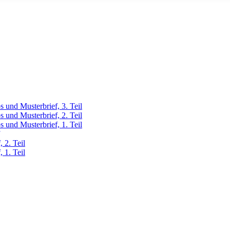
 und Musterbrief, 3. Teil
 und Musterbrief, 2. Teil
 und Musterbrief, 1. Teil
 2. Teil
 1. Teil