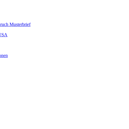
ruch Musterbrief
 USA
onen