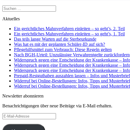
Suchen
nach:
Aktuelles
Ein gerichtliches Mahnverfahren einleiten – so geht’s, 2. Teil
Ein gerichtliches Mahnverfahren einleiten – so geht’s, 1. Teil
Das teils lange Warten auf die Sterbeurkunde
Was hat es mit der geplanten Schüler-ID auf sich?
Pflegehilfsmittel zum Verbrauch: Diese Regeln gelten
Nach BGH-Urteil: Unzulässige Verwahrentgelte zurückfordern
Widerspruch gegen eine Entscheidung der Krankenkasse – Infos
Widerspruch gegen eine Entscheidung der Krankenkasse – Infos
Widerspruch gegen eine Entscheidung der Krankenkasse – Infos
Prepaid-Restguthaben auszahlen lassen – Infos und Musterbrief
Widerruf bei Online-Bestellungen: Infos, Tipps und Musterbrief,
Widerruf bei Online-Bestellungen: Infos, Tipps und Musterbrief,
Newsletter abonnieren
Benachrichtigungen über neue Beiträge via E-Mail erhalten.
E-
Mail-
Adresse