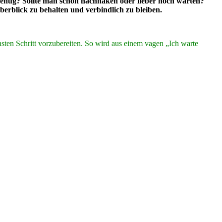
enug? Sollte man schon nachhaken oder lieber noch warten?
erblick zu behalten und verbindlich zu bleiben.
hsten Schritt vorzubereiten. So wird aus einem vagen „Ich warte