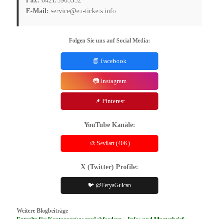
Fax:
0421/5963352
E-Mail:
service@eu-tickets.info
Folgen Sie uns auf Social Media:
📘 Facebook
📷 Instagram
📌 Pinterest
YouTube Kanäle:
🎨 Sevilart (40K)
X (Twitter) Profile:
🐦 @FeryaGulcan
Weitere Blogbeiträge