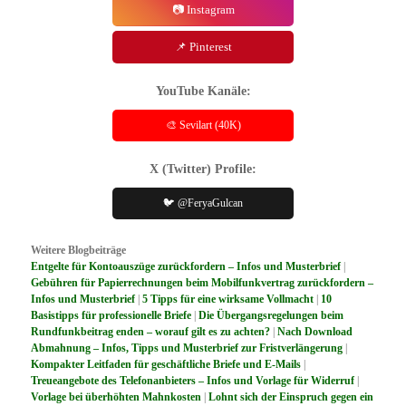
📷 Instagram
📌 Pinterest
YouTube Kanäle:
🎨 Sevilart (40K)
X (Twitter) Profile:
🐦 @FeryaGulcan
Weitere Blogbeiträge
Entgelte für Kontoauszüge zurückfordern – Infos und Musterbrief
|
Gebühren für Papierrechnungen beim Mobilfunkvertrag zurückfordern –
Infos und Musterbrief
|
5 Tipps für eine wirksame Vollmacht
|
10
Basistipps für professionelle Briefe
|
Die Übergangsregelungen beim
Rundfunkbeitrag enden – worauf gilt es zu achten?
|
Nach Download
Abmahnung – Infos, Tipps und Musterbrief zur Fristverlängerung
|
Kompakter Leitfaden für geschäftliche Briefe und E-Mails
|
Treueangebote des Telefonanbieters – Infos und Vorlage für Widerruf
|
Vorlage bei überhöhten Mahnkosten
|
Lohnt sich der Einspruch gegen ein