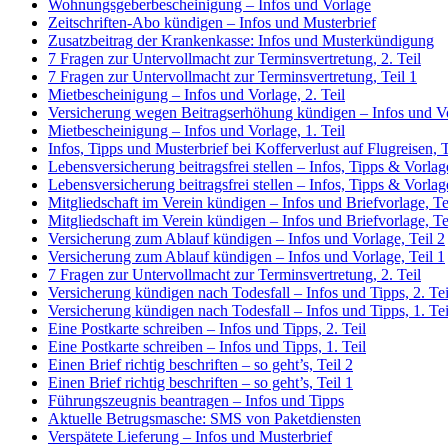
Wohnungsgeberbescheinigung – Infos und Vorlage
Zeitschriften-Abo kündigen – Infos und Musterbrief
Zusatzbeitrag der Krankenkasse: Infos und Musterkündigung
7 Fragen zur Untervollmacht zur Terminsvertretung, 2. Teil
7 Fragen zur Untervollmacht zur Terminsvertretung, Teil 1
Mietbescheinigung – Infos und Vorlage, 2. Teil
Versicherung wegen Beitragserhöhung kündigen – Infos und V
Mietbescheinigung – Infos und Vorlage, 1. Teil
Infos, Tipps und Musterbrief bei Kofferverlust auf Flugreisen, T
Lebensversicherung beitragsfrei stellen – Infos, Tipps & Vorlage
Lebensversicherung beitragsfrei stellen – Infos, Tipps & Vorlage
Mitgliedschaft im Verein kündigen – Infos und Briefvorlage, Te
Mitgliedschaft im Verein kündigen – Infos und Briefvorlage, Te
Versicherung zum Ablauf kündigen – Infos und Vorlage, Teil 2
Versicherung zum Ablauf kündigen – Infos und Vorlage, Teil 1
7 Fragen zur Untervollmacht zur Terminsvertretung, 2. Teil
Versicherung kündigen nach Todesfall – Infos und Tipps, 2. Tei
Versicherung kündigen nach Todesfall – Infos und Tipps, 1. Tei
Eine Postkarte schreiben – Infos und Tipps, 2. Teil
Eine Postkarte schreiben – Infos und Tipps, 1. Teil
Einen Brief richtig beschriften – so geht’s, Teil 2
Einen Brief richtig beschriften – so geht’s, Teil 1
Führungszeugnis beantragen – Infos und Tipps
Aktuelle Betrugsmasche: SMS von Paketdiensten
Verspätete Lieferung – Infos und Musterbrief