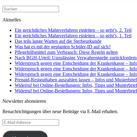
Suchen
nach:
Aktuelles
Ein gerichtliches Mahnverfahren einleiten – so geht’s, 2. Teil
Ein gerichtliches Mahnverfahren einleiten – so geht’s, 1. Teil
Das teils lange Warten auf die Sterbeurkunde
Was hat es mit der geplanten Schüler-ID auf sich?
Pflegehilfsmittel zum Verbrauch: Diese Regeln gelten
Nach BGH-Urteil: Unzulässige Verwahrentgelte zurückfordern
Widerspruch gegen eine Entscheidung der Krankenkasse – Infos
Widerspruch gegen eine Entscheidung der Krankenkasse – Infos
Widerspruch gegen eine Entscheidung der Krankenkasse – Infos
Prepaid-Restguthaben auszahlen lassen – Infos und Musterbrief
Widerruf bei Online-Bestellungen: Infos, Tipps und Musterbrief,
Widerruf bei Online-Bestellungen: Infos, Tipps und Musterbrief,
Newsletter abonnieren
Benachrichtigungen über neue Beiträge via E-Mail erhalten.
E-
Mail-
Adresse