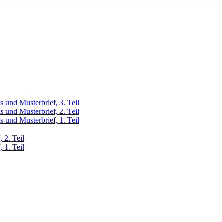
 und Musterbrief, 3. Teil
 und Musterbrief, 2. Teil
 und Musterbrief, 1. Teil
 2. Teil
 1. Teil