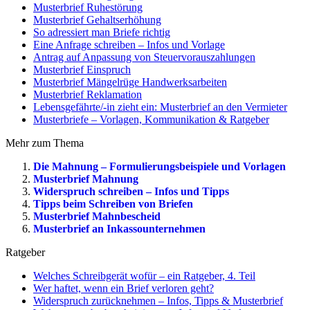
Musterbrief Ruhestörung
Musterbrief Gehaltserhöhung
So adressiert man Briefe richtig
Eine Anfrage schreiben – Infos und Vorlage
Antrag auf Anpassung von Steuervorauszahlungen
Musterbrief Einspruch
Musterbrief Mängelrüge Handwerksarbeiten
Musterbrief Reklamation
Lebensgefährte/-in zieht ein: Musterbrief an den Vermieter
Musterbriefe – Vorlagen, Kommunikation & Ratgeber
Mehr zum Thema
Die Mahnung – Formulierungsbeispiele und Vorlagen
Musterbrief Mahnung
Widerspruch schreiben – Infos und Tipps
Tipps beim Schreiben von Briefen
Musterbrief Mahnbescheid
Musterbrief an Inkassounternehmen
Ratgeber
Welches Schreibgerät wofür – ein Ratgeber, 4. Teil
Wer haftet, wenn ein Brief verloren geht?
Widerspruch zurücknehmen – Infos, Tipps & Musterbrief