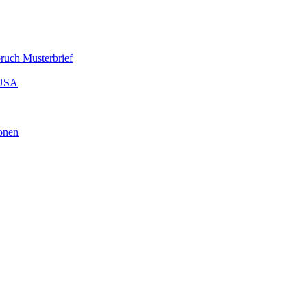
ruch Musterbrief
 USA
onen