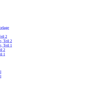
orlage
eil 2
, Teil 2
, Teil 1
il 2
il 1
l
l