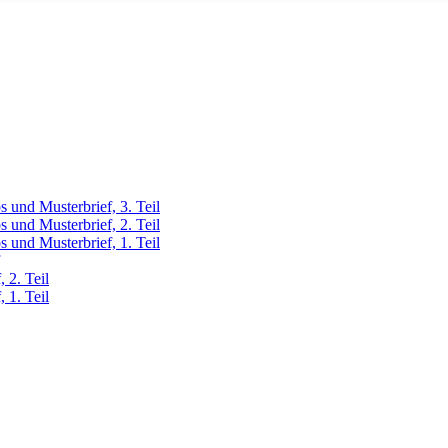
 und Musterbrief, 3. Teil
 und Musterbrief, 2. Teil
 und Musterbrief, 1. Teil
 2. Teil
 1. Teil