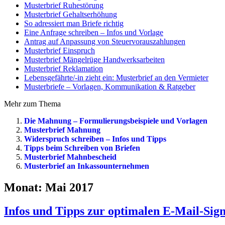
Musterbrief Ruhestörung
Musterbrief Gehaltserhöhung
So adressiert man Briefe richtig
Eine Anfrage schreiben – Infos und Vorlage
Antrag auf Anpassung von Steuervorauszahlungen
Musterbrief Einspruch
Musterbrief Mängelrüge Handwerksarbeiten
Musterbrief Reklamation
Lebensgefährte/-in zieht ein: Musterbrief an den Vermieter
Musterbriefe – Vorlagen, Kommunikation & Ratgeber
Mehr zum Thema
Die Mahnung – Formulierungsbeispiele und Vorlagen
Musterbrief Mahnung
Widerspruch schreiben – Infos und Tipps
Tipps beim Schreiben von Briefen
Musterbrief Mahnbescheid
Musterbrief an Inkassounternehmen
Monat:
Mai 2017
Infos und Tipps zur optimalen E-Mail-Sig