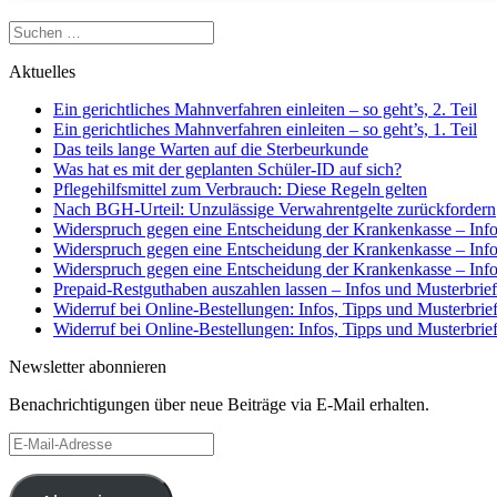
Suchen
nach:
Aktuelles
Ein gerichtliches Mahnverfahren einleiten – so geht’s, 2. Teil
Ein gerichtliches Mahnverfahren einleiten – so geht’s, 1. Teil
Das teils lange Warten auf die Sterbeurkunde
Was hat es mit der geplanten Schüler-ID auf sich?
Pflegehilfsmittel zum Verbrauch: Diese Regeln gelten
Nach BGH-Urteil: Unzulässige Verwahrentgelte zurückfordern
Widerspruch gegen eine Entscheidung der Krankenkasse – Infos
Widerspruch gegen eine Entscheidung der Krankenkasse – Infos
Widerspruch gegen eine Entscheidung der Krankenkasse – Infos
Prepaid-Restguthaben auszahlen lassen – Infos und Musterbrief
Widerruf bei Online-Bestellungen: Infos, Tipps und Musterbrief,
Widerruf bei Online-Bestellungen: Infos, Tipps und Musterbrief,
Newsletter abonnieren
Benachrichtigungen über neue Beiträge via E-Mail erhalten.
E-
Mail-
Adresse