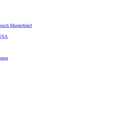
ruch Musterbrief
 USA
onen