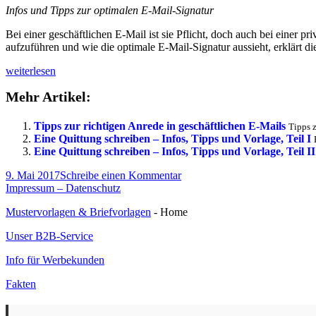
Infos und Tipps zur optimalen E-Mail-Signatur
Bei einer geschäftlichen E-Mail ist sie Pflicht, doch auch bei einer 
aufzuführen und wie die optimale E-Mail-Signatur aussieht, erklärt die
Infos
weiterlesen
und
Mehr Artikel:
Tipps
zur
optimalen
Tipps zur richtigen Anrede in geschäftlichen E-Mails
Tipps z
E-
Eine Quittung schreiben – Infos, Tipps und Vorlage, Teil I
Mail-
Eine Quittung schreiben – Infos, Tipps und Vorlage, Teil II
Signatur
Veröffentlicht
zu
9. Mai 2017
Schreibe einen Kommentar
am
Infos
Impressum – Datenschutz
und
Mustervorlagen & Briefvorlagen
- Home
Tipps
zur
Unser B2B-Service
optimalen
E-
Info für Werbekunden
Mail-
Signatur
Fakten