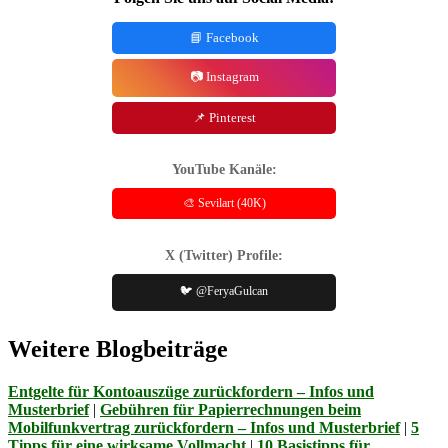
📘 Facebook
📷 Instagram
📌 Pinterest
YouTube Kanäle:
🎨 Sevilart (40K)
X (Twitter) Profile:
🐦 @FeryaGulcan
Weitere Blogbeiträge
Entgelte für Kontoauszüge zurückfordern – Infos und
Musterbrief
|
Gebühren für Papierrechnungen beim
Mobilfunkvertrag zurückfordern – Infos und Musterbrief
|
5
Tipps für eine wirksame Vollmacht
|
10 Basistipps für