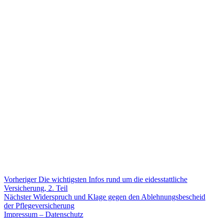
Beitragsnavigation
Vorheriger
Vorheriger
Die wichtigsten Infos rund um die eidesstattliche
Beitrag:
Versicherung, 2. Teil
Nächster
Nächster
Widerspruch und Klage gegen den Ablehnungsbescheid
Beitrag:
der Pflegeversicherung
Impressum – Datenschutz