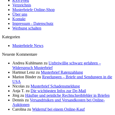
RSS-Feed
Verzeichnis
Musterbriefe Online-Shop
Über uns
Kontakt
Impressum - Datenschutz
Werbung schalten
Kategorien
Musterbriefe News
Neueste Kommentare
Andrea Kuhlmann
zu
Unfreiwillig schwarz gefahren –
Widerspruch Musterbrief
Hartmut Lenz
zu
Musterbrief Ratenzahlung
Marion Binder
zu
Regelungen – Briefe und Sendungen in die
USA
Nicolas
zu
Musterbrief Schadensmeldung
Anja T.
zu
Die wichtigsten Infos zur De-Mail
Jörg
zu
Häufige und peinliche Rechtschreibfehler in Briefen
Dennis
zu
Versandrisiken und Versandkosten bei Online-
Auktionen
Carolina
zu
Widerruf bei einem Online-Kauf