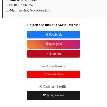
Fax:
0421/5963352
E-Mail:
service@eu-tickets.info
Folgen Sie uns auf Social Media:
📘 Facebook
📷 Instagram
📌 Pinterest
YouTube Kanäle:
🎨 Sevilart (40K)
X (Twitter) Profile:
🐦 @FeryaGulcan