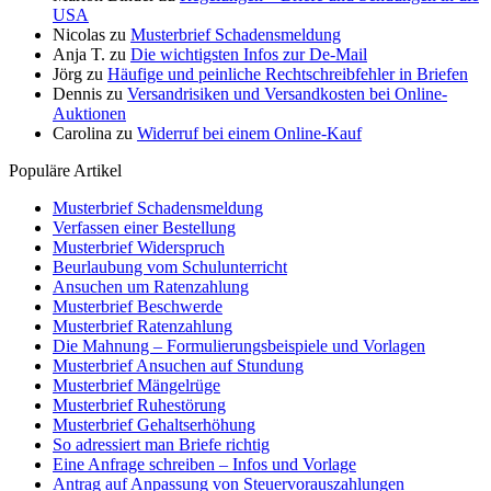
USA
Nicolas
zu
Musterbrief Schadensmeldung
Anja T.
zu
Die wichtigsten Infos zur De-Mail
Jörg
zu
Häufige und peinliche Rechtschreibfehler in Briefen
Dennis
zu
Versandrisiken und Versandkosten bei Online-
Auktionen
Carolina
zu
Widerruf bei einem Online-Kauf
Populäre Artikel
Musterbrief Schadensmeldung
Verfassen einer Bestellung
Musterbrief Widerspruch
Beurlaubung vom Schulunterricht
Ansuchen um Ratenzahlung
Musterbrief Beschwerde
Musterbrief Ratenzahlung
Die Mahnung – Formulierungsbeispiele und Vorlagen
Musterbrief Ansuchen auf Stundung
Musterbrief Mängelrüge
Musterbrief Ruhestörung
Musterbrief Gehaltserhöhung
So adressiert man Briefe richtig
Eine Anfrage schreiben – Infos und Vorlage
Antrag auf Anpassung von Steuervorauszahlungen