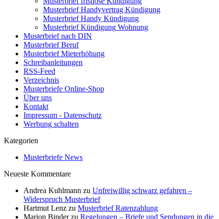
Musterbrief fristlose Kündigung
Musterbrief Handyvertrag Kündigung
Musterbrief Handy Kündigung
Musterbrief Kündigung Wohnung
Musterbrief nach DIN
Musterbrief Beruf
Musterbrief Mieterhöhung
Schreibanleitungen
RSS-Feed
Verzeichnis
Musterbriefe Online-Shop
Über uns
Kontakt
Impressum - Datenschutz
Werbung schalten
Kategorien
Musterbriefe News
Neueste Kommentare
Andrea Kuhlmann
zu
Unfreiwillig schwarz gefahren –
Widerspruch Musterbrief
Hartmut Lenz
zu
Musterbrief Ratenzahlung
Marion Binder
zu
Regelungen – Briefe und Sendungen in die